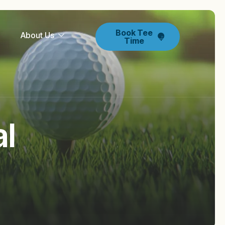
Book Tee
g
About Us
Time
l