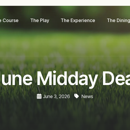
e Course
The Play
The Experience
The Dinin
June Midday Dea
June 3, 2026
News